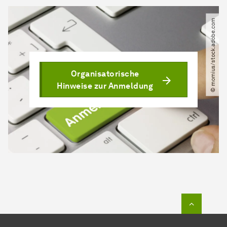
© momius​/​stock.adobe.com
Organisatorische
Hinweise zur Anmeldung
Zum Seit