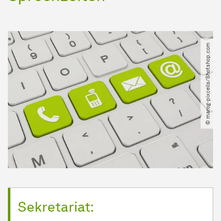
© marog-pixcells​/​Shotshop.com
Sekretariat: