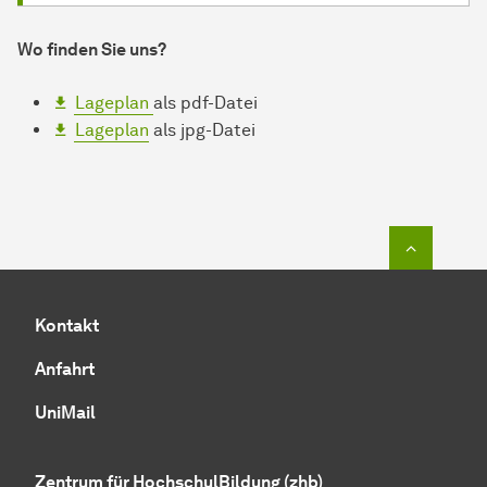
Wo finden Sie uns?
Lageplan
als pdf-Datei
Lageplan
als jpg-Datei
Zum Seit
Kontakt
Anfahrt
UniMail
Zentrum für HochschulBildung (zhb)