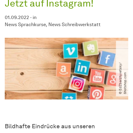
Jetzt auf Instagram!
01.09.2022
-
in
News Sprachkurse
News Schreibwerkstatt
©
E
d
Z
b
a
r
z
h
y
e
t
s
k
y​
/​
S
h
o
t
s
h
o
p
.
c
o
v
m
Bildhafte Eindrücke aus unseren