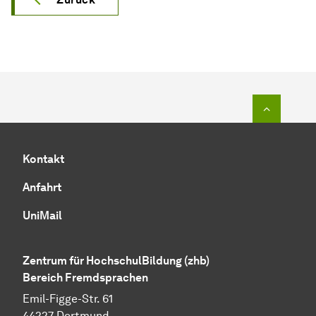
Zum Seit
Kontakt
Anfahrt
UniMail
Zentrum für HochschulBildung (zhb)
Bereich Fremdsprachen
Emil-Figge-Str. 61
44227 Dortmund